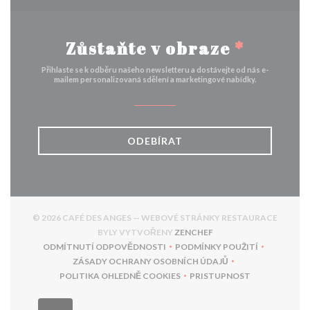
Zůstaňte v obraze
*
Přihlaste se k odběru našeho newsletteru a dostávejte od nás e-
mailem personalizovaná sdělení a marketingové nabídky.
ODEBÍRAT
© 2026 CAFÉ DES ANGES — WEBOVÉ STRÁNKY RESTAURACE
((OTEVŘE SE V NOVÉM 
BYLY VYTVOŘENY
ZENCHEF
ODMÍTNUTÍ ODPOVĚDNOSTI
PODMÍNKY POUŽITÍ
((OTEVŘE SE V NOVÉM OKNĚ))
((OTEVŘE SE V NOVÉ
ZÁSADY OCHRANY OSOBNÍCH ÚDAJŮ
((OTEVŘE SE V NOVÉM OKNĚ))
POLITIKA OHLEDNĚ COOKIES
PRISTUPNOST
((OTEVŘE SE V NOVÉM OKNĚ))
((OTEVŘE SE V NOVÉM