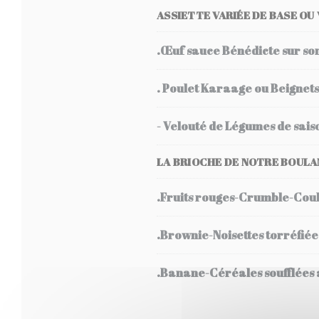
ASSIETTE VARIÉE DE BASE
OU 
.Œuf sauce Bénédicte sur son
. Poulet Karaage ou Beignets
- Velouté de Légumes de saiso
LA BRIOCHE DE NOTRE BOULA
.Fruits rouges-Crumble-Couli
.Brownie-Noisettes torréfié
.Banane-Céréales soufflées 