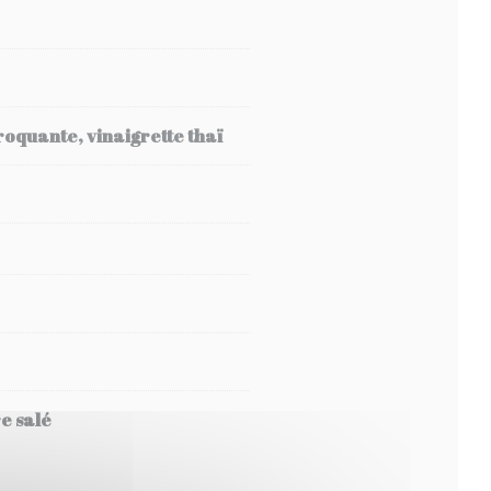
roquante, vinaigrette thaï
e salé