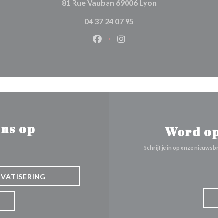
((opent in een ni
81 Rue Vauban 69006 Lyon
04 37 24 07 95
Facebook ((opent in een nieuw 
Instagram ((opent in een
ns op
Word op
Schrijf je in op onze nieuws
IVATISERING