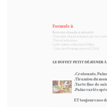
Formule à
Boisson chaude à volonté :
Chocolat chaud préparé par nos soi
Thé et infusions
Café Italien sélection Folliet
-1 jus de d'orange pressé (12cl)-
LE BUFFET PETIT DÉJEUNER 
.Croissants, Pain
.Tiramisu du mo
.Tarte fine de sai
.Pains variés spé
ET toujours nos d