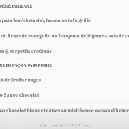
VÉGÉTARIENNE
 pain bun's brioché, bacon ou tofu grillé
 de fleurs de courgette ou Tempura de légumes, salade c
n & ses petits croûtons
NGER FAÇON PAIN PERDU
s de fruits rouges
es-Sauce chocolat
au chocolat blanc et rôties au miel-Sauce caramel beurr
Brunch enfant 15,-€ (-12 ans)