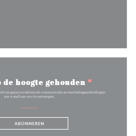
euw venster))
venster))
 nieuw venster))
 de hoogte gehouden
*
brief om gepersonaliseerde communicatie en marketingaanbiedingen
per e-mail van ons te ontvangen.
ABONNEREN