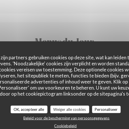
Menus du Jour
zijn partners gebruiken cookies op deze site, wat kan leiden
ens. 'Noodzakelijke' cookies zijn verplicht en worden standa
arée par nos soins . Des plats renouvelés selon les saisons 
cookies vereisen uw toestemming. Deze optionele cookies 
yseren, het sitepubliek te meten, functies te bieden (bijv. ge
sonaliseerde advertenties of inhoud weer te geven. Klik op '
 'Personaliseer' om uw voorkeuren te beheren. U kunt uw keu
 door op het cookiepictogram linksonder op de sitepagina's te
OK, accepteer alle
Weiger alle cookies
Personaliseer
Beleid voor de bescherming van persoonsgegevens
Cookiebeleid