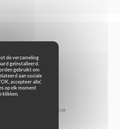
 tot de verzameling
ard geïnstalleerd.
et les arrivages.
worden gebruikt om
relateerd aan sociale
OK, accepteer alle',
zes op elk moment
 klikken.
23,00 EUR