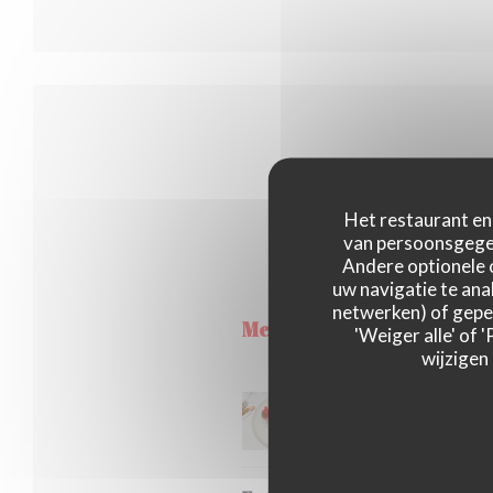
Het restaurant en 
van persoonsgegev
Une cuisine prép
Andere optionele 
uw navigatie te anal
netwerken) of geper
Menu Mer
'Weiger alle' of
wijzigen
Plat du Jour