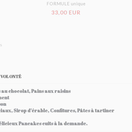
FORMULE unique
33,00 EUR
ns
À VOLONTÉ
s au chocolat, Pains aux raisins
ment
son
ciaux, Sirop d’érable, Confitures, Pâtes à tartiner
élicieux Pancakes cuits à la demande.