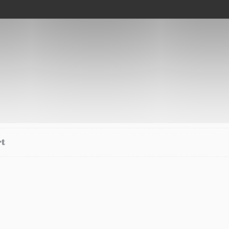
rt
rt