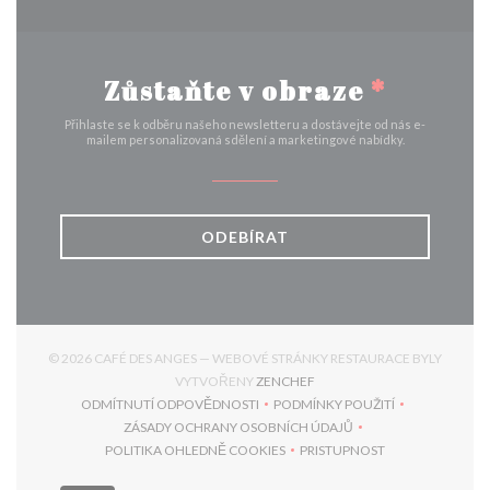
Zůstaňte v obraze
*
Přihlaste se k odběru našeho newsletteru a dostávejte od nás e-
mailem personalizovaná sdělení a marketingové nabídky.
ODEBÍRAT
© 2026 CAFÉ DES ANGES — WEBOVÉ STRÁNKY RESTAURACE BYLY
((OTEVŘE SE V NOVÉM OKNĚ
VYTVOŘENY
ZENCHEF
ODMÍTNUTÍ ODPOVĚDNOSTI
PODMÍNKY POUŽITÍ
((OTEVŘE SE V NOVÉM OKNĚ))
((OTEVŘE SE V NOVÉM 
ZÁSADY OCHRANY OSOBNÍCH ÚDAJŮ
((OTEVŘE SE V NOVÉM OKNĚ))
POLITIKA OHLEDNĚ COOKIES
PRISTUPNOST
((OTEVŘE SE V NOVÉM OKNĚ))
((OTEVŘE SE V NOVÉM 