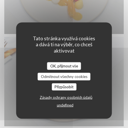
Tato stránka využívá cookies
a dává ti na výběr, co chceš
aktivovat
OK, přijmout vše
Odmítnout všechny cookies
Přizpůsobit
Zásady ochrany osobních údajů
undefined