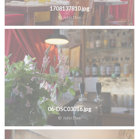
1708137810.jpg
© John Doe
06-DSC03016.jpg
© John Doe