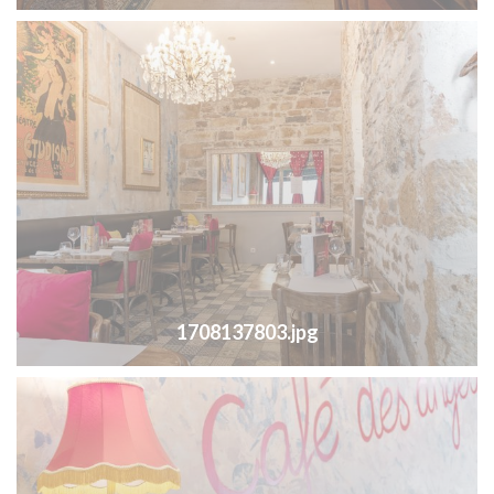
1708137803.jpg