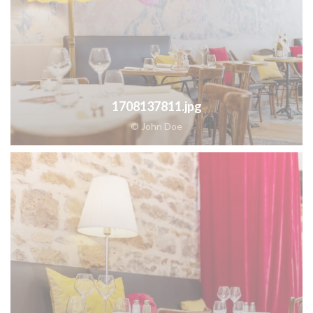
1708137811.jpg
© John Doe