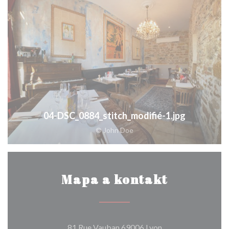
04-DSC_0884_stitch_modifié-1.jpg
© John Doe
Mapa a kontakt
((otevře se v novém
81 Rue Vauban 69006 Lyon