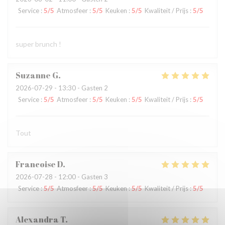
Service
:
5
/5
Atmosfeer
:
5
/5
Keuken
:
5
/5
Kwaliteit / Prijs
:
5
/5
super brunch !
Suzanne
G
2026-07-29
- 13:30 - Gasten 2
Service
:
5
/5
Atmosfeer
:
5
/5
Keuken
:
5
/5
Kwaliteit / Prijs
:
5
/5
Tout
Francoise
D
2026-07-28
- 12:00 - Gasten 3
Service
:
5
/5
Atmosfeer
:
5
/5
Keuken
:
5
/5
Kwaliteit / Prijs
:
5
/5
Alexandra
T