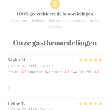
100% gecertificeerde beoordelingen
Onze klanten hebben na hun reservering een beoordeling
gegeven
Onze gastbeoordelingen
Sophie
M
2026-08-02
- 11:00 - Gasten 3
Service
:
5
/5
Atmosfeer
:
5
/5
Keuken
:
5
/5
Kwaliteit / Prijs
:
5
/5
👌
Céline
T
2026-08-02
- 11:00 - Gasten 2