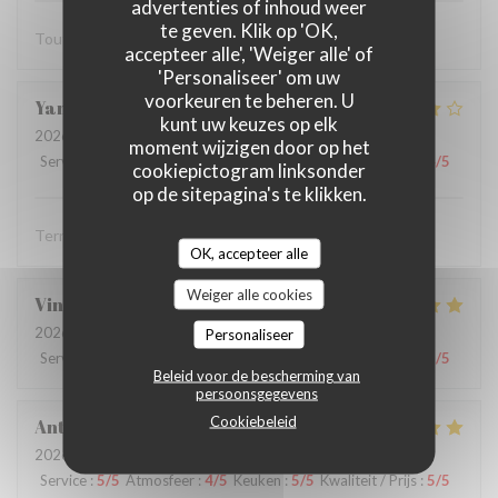
advertenties of inhoud weer
te geven. Klik op 'OK,
Tout est parfait
accepteer alle', 'Weiger alle' of
'Personaliseer' om uw
voorkeuren te beheren. U
Yannick
R
kunt uw keuzes op elk
2026-07-19
- 12:15 - Gasten 2
moment wijzigen door op het
Service
:
5
/5
Atmosfeer
:
4
/5
Keuken
:
4
/5
Kwaliteit / Prijs
:
4
/5
cookiepictogram linksonder
op de sitepagina's te klikken.
Terrasse agréable, service aimable et efficace
OK, accepteer alle
Weiger alle cookies
Vincent
M
2026-07-21
- 13:00 - Gasten 2
Personaliseer
Service
:
5
/5
Atmosfeer
:
4
/5
Keuken
:
5
/5
Kwaliteit / Prijs
:
5
/5
Beleid voor de bescherming van
persoonsgegevens
Cookiebeleid
Anthony
G
2026-07-19
- 12:15 - Gasten 2
Service
:
5
/5
Atmosfeer
:
4
/5
Keuken
:
5
/5
Kwaliteit / Prijs
:
5
/5