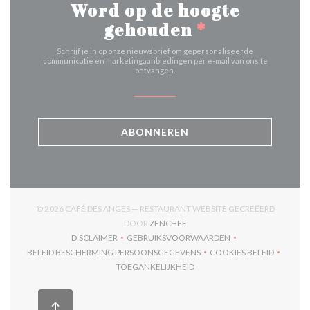
Word op de hoogte
gehouden
*
Schrijf je in op onze nieuwsbrief om gepersonaliseerde
communicatie en marketingaanbiedingen per e-mail van ons te
ontvangen.
ABONNEREN
© 2026 CAFÉ DES ANGES — RESTAURANT WEBSITE GECREËERD
((OPENT IN EEN NIEUW VENSTER
DOOR
ZENCHEF
DISCLAIMER
GEBRUIKSVOORWAARDEN
((OPENT IN EEN NIEUW VENSTER))
((OPENT IN EEN NIEUW VENSTER)
BELEID BESCHERMING PERSOONSGEGEVENS
COOKIES BELEID
((OPENT IN EEN NIEUW VENSTER))
((OPENT IN EEN
TOEGANKELIJKHEID
((OPENT IN EEN NIEUW VENSTER))