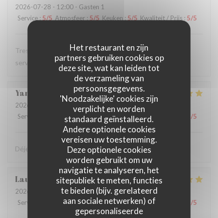
2026-07-28
- 12:00 - Gasten 1
Service
:
5
/5
Atmosfeer
:
5
/5
Keuken
:
5
/5
Kwaliteit / Prijs
:
5
/5
Het restaurant en zijn
Tres bon restaurant, excellente cuisine et serveuse et
partners gebruiken cookies op
serveur au top
deze site, wat kan leiden tot
de verzameling van
persoonsgegevens.
Yann
T
'Noodzakelijke' cookies zijn
2026-07-28
- 12:15 - Gasten 2
verplicht en worden
Service
:
4
/5
Atmosfeer
:
5
/5
Keuken
:
5
/5
Kwaliteit / Prijs
:
4
/5
standaard geïnstalleerd.
Andere optionele cookies
vereisen uw toestemming.
Deze optionele cookies
Déjeuner très sympa et très bon dans la cour intérieure
worden gebruikt om uw
navigatie te analyseren, het
Laurent
F
sitepubliek te meten, functies
te bieden (bijv. gerelateerd
2026-07-27
- 12:15 - Gasten 2
aan sociale netwerken) of
Service
:
5
/5
Atmosfeer
:
5
/5
Keuken
:
5
/5
Kwaliteit / Prijs
:
5
/5
gepersonaliseerde