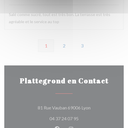
Salé comme sucré, tout est très bon. La terrasse est très
agréable et le service au top
1
2
3
Plattegrond en Contact
((opent in een nieu
81 Rue Vauban 69006 Lyon
04 37 24 07 95