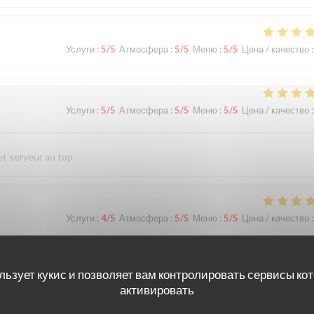
Услуги
:
5
/5
Атмосфера
:
5
/5
Меню
:
5
/5
Цена / качество
:
Услуги
:
5
/5
Атмосфера
:
5
/5
Меню
:
5
/5
Цена / качество
:
et serveur au top
Услуги
:
4
/5
Атмосфера
:
5
/5
Меню
:
5
/5
Цена / качество
:
ure
льзует кукис и позволяет вам контролировать сервисы ко
активировать