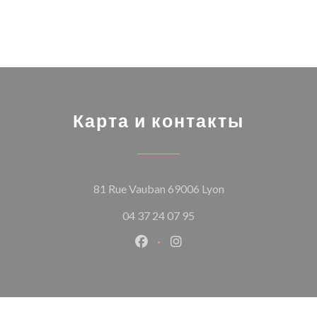
Карта и контакты
((открывается в н
81 Rue Vauban 69006 Lyon
04 37 24 07 95
Facebook ((открывается в ново
Instagram ((открывается