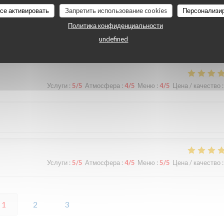
Услуги
:
5
/5
Атмосфера
:
5
/5
Меню
:
5
/5
Цена / качество
:
все активировать
Запретить использование cookies
Персонализи
Политика конфиденциальности
undefined
Услуги
:
5
/5
Атмосфера
:
4
/5
Меню
:
4
/5
Цена / качество
:
Услуги
:
5
/5
Атмосфера
:
4
/5
Меню
:
5
/5
Цена / качество
:
1
2
3