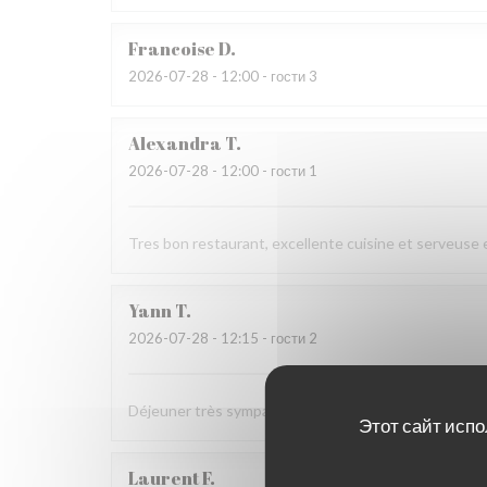
Francoise
D
2026-07-28
- 12:00 - гости 3
Alexandra
T
2026-07-28
- 12:00 - гости 1
Tres bon restaurant, excellente cuisine et serveuse 
Yann
T
2026-07-28
- 12:15 - гости 2
Déjeuner très sympa et très bon dans la cour intérie
Этот сайт испо
Laurent
F