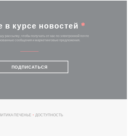
е в курсе новостей
*
у рассылку, чтобы получать от нас по электронной почте
ованные сообщения и маркетинговые предложения.
ПОДПИСАТЬСЯ
ЛИТИКА ПЕЧЕНЬЕ
ДОСТУПНОСТЬ
НЕ))
((ОТКРЫВАЕТСЯ В НОВОМ ОКНЕ))
((ОТКРЫВАЕТСЯ В НОВОМ ОКНЕ))