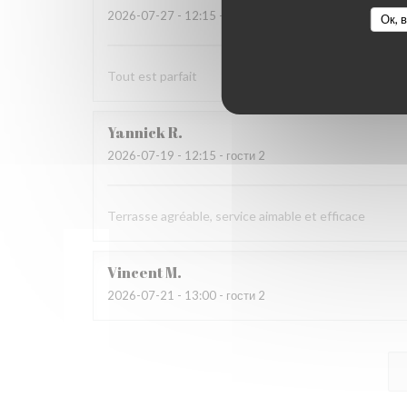
2026-07-27
- 12:15 - гости 2
Ок, 
Tout est parfait
Yannick
R
2026-07-19
- 12:15 - гости 2
Terrasse agréable, service aimable et efficace
Vincent
M
2026-07-21
- 13:00 - гости 2