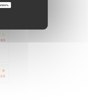
5
/5
ровать
4
/5
5
/5