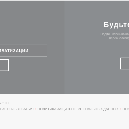
Будьт
Подпишитесь на наш
персонализир
ИВАТИЗАЦИИ
((ОТКРЫВАЕТСЯ В НОВОМ ОКНЕ))
NCHEF
Я ИСПОЛЬЗОВАНИЯ
ПОЛИТИКА ЗАЩИТЫ ПЕРСОНАЛЬНЫХ ДАННЫХ
ПО
((ОТКРЫВАЕТСЯ В НОВОМ ОКНЕ))
((ОТКРЫВАЕТСЯ В НОВОМ ОК