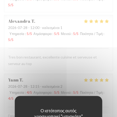
5
/5
Alexandra
T
2026-07-28
- 12:00 - καλεσμένοι 1
Υπηρεσία
:
5
/5
Ατμόσφαιρα
:
5
/5
Μενού
:
5
/5
Ποιότητα / Τιμή
:
5
/5
Tres bon restaurant, excellente cuisine et serveuse et
serveur au top
Yann
T
2026-07-28
- 12:15 - καλεσμένοι 2
Υπηρεσία
:
4
/5
Ατμόσφαιρα
:
5
/5
Μενού
:
5
/5
Ποιότητα / Τιμή
:
4
/5
Ο ιστότοπος αυτός
χρησιμοποιεί "μπισκότα"
Déjeuner très sympa et très bon dans la cour intérieure