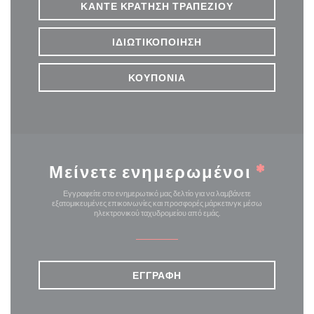
ΚΆΝΤΕ ΚΡΆΤΗΣΗ ΤΡΑΠΕΖΙΟΎ
ΙΔΙΩΤΙΚΟΠΟΊΗΣΗ
ΚΟΥΠΌΝΙΑ
Μείνετε ενημερωμένοι
*
Εγγραφείτε στο ενημερωτικό μας δελτίο για να λαμβάνετε
εξατομικευμένες επικοινωνίες και προσφορές μάρκετινγκ μέσω
ηλεκτρονικού ταχυδρομείου από εμάς.
ΕΓΓΡΑΦΉ