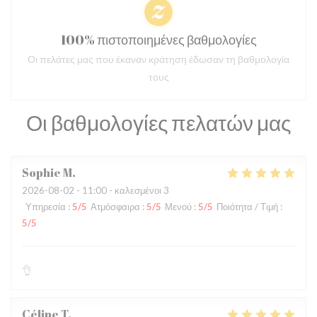
100% πιστοποιημένες βαθμολογίες
Οι πελάτες μας που έκαναν κράτηση έδωσαν τη βαθμολογία
τους
Οι βαθμολογίες πελατών μας
Sophie
M
2026-08-02
- 11:00 - καλεσμένοι 3
Υπηρεσία
:
5
/5
Ατμόσφαιρα
:
5
/5
Μενού
:
5
/5
Ποιότητα / Τιμή
:
5
/5
👌
Céline
T