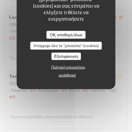
(cookies) και σας επιτρέπει να
ελέγξετε τι θέλετε να
Laurent
F
ενεργοποιήσετε
2026-07-27
- 12:15 - καλεσμένοι 2
Υπηρεσία
:
5
/5
Ατμόσφαιρα
:
5
/5
Μενού
:
5
/5
Ποιότητα / Τιμή
:
OK, αποδοχή όλων
5
/5
Απόρριψε όλα τα "μπισκότα" (cookies)
Εξατομίκευση
Tout est parfait
Πολιτική απορρήτου
undefined
Yannick
R
2026-07-19
- 12:15 - καλεσμένοι 2
Υπηρεσία
:
5
/5
Ατμόσφαιρα
:
4
/5
Μενού
:
4
/5
Ποιότητα / Τιμή
:
4
/5
Terrasse agréable, service aimable et efficace