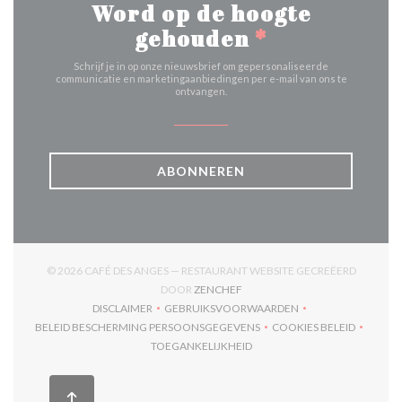
Word op de hoogte
gehouden
*
Schrijf je in op onze nieuwsbrief om gepersonaliseerde
communicatie en marketingaanbiedingen per e-mail van ons te
ontvangen.
ABONNEREN
© 2026 CAFÉ DES ANGES — RESTAURANT WEBSITE GECREËERD
((OPENT IN EEN NIEUW VENSTER
DOOR
ZENCHEF
DISCLAIMER
GEBRUIKSVOORWAARDEN
((OPENT IN EEN NIEUW VENSTER))
((OPENT IN EEN NIEUW VENSTER)
BELEID BESCHERMING PERSOONSGEGEVENS
COOKIES BELEID
((OPENT IN EEN NIEUW VENSTER))
((OPENT IN EEN
TOEGANKELIJKHEID
((OPENT IN EEN NIEUW VENSTER))