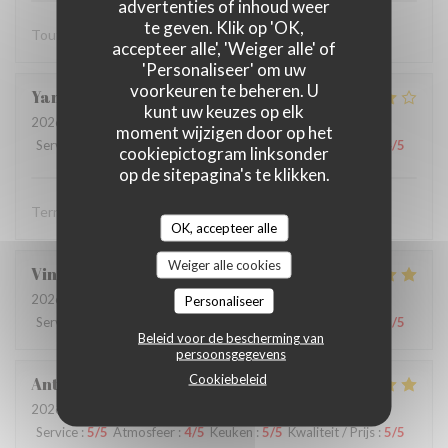
advertenties of inhoud weer
te geven. Klik op 'OK,
Tout est parfait
accepteer alle', 'Weiger alle' of
'Personaliseer' om uw
voorkeuren te beheren. U
Yannick
R
kunt uw keuzes op elk
2026-07-19
- 12:15 - Gasten 2
moment wijzigen door op het
Service
:
5
/5
Atmosfeer
:
4
/5
Keuken
:
4
/5
Kwaliteit / Prijs
:
4
/5
cookiepictogram linksonder
op de sitepagina's te klikken.
Terrasse agréable, service aimable et efficace
OK, accepteer alle
Weiger alle cookies
Vincent
M
2026-07-21
- 13:00 - Gasten 2
Personaliseer
Service
:
5
/5
Atmosfeer
:
4
/5
Keuken
:
5
/5
Kwaliteit / Prijs
:
5
/5
Beleid voor de bescherming van
persoonsgegevens
Cookiebeleid
Anthony
G
2026-07-19
- 12:15 - Gasten 2
Service
:
5
/5
Atmosfeer
:
4
/5
Keuken
:
5
/5
Kwaliteit / Prijs
:
5
/5