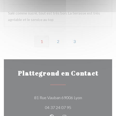
Salé comme sucré, tout est très bon. La terrasse est très
agréable et le service au top
1
2
3
Plattegrond en Contact
((opent in een nieu
81 Rue Vauban 69006 Lyon
04 37 24 07 95