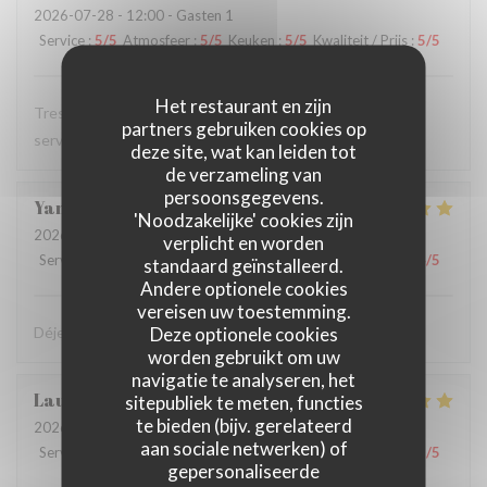
2026-07-28
- 12:00 - Gasten 1
Service
:
5
/5
Atmosfeer
:
5
/5
Keuken
:
5
/5
Kwaliteit / Prijs
:
5
/5
Het restaurant en zijn
Tres bon restaurant, excellente cuisine et serveuse et
partners gebruiken cookies op
serveur au top
deze site, wat kan leiden tot
de verzameling van
persoonsgegevens.
Yann
T
'Noodzakelijke' cookies zijn
2026-07-28
- 12:15 - Gasten 2
verplicht en worden
Service
:
4
/5
Atmosfeer
:
5
/5
Keuken
:
5
/5
Kwaliteit / Prijs
:
4
/5
standaard geïnstalleerd.
Andere optionele cookies
vereisen uw toestemming.
Deze optionele cookies
Déjeuner très sympa et très bon dans la cour intérieure
worden gebruikt om uw
navigatie te analyseren, het
Laurent
F
sitepubliek te meten, functies
te bieden (bijv. gerelateerd
2026-07-27
- 12:15 - Gasten 2
aan sociale netwerken) of
Service
:
5
/5
Atmosfeer
:
5
/5
Keuken
:
5
/5
Kwaliteit / Prijs
:
5
/5
gepersonaliseerde