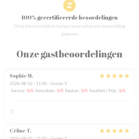
100% gecertificeerde beoordelingen
Onze klanten hebben na hun reservering een beoordeling
gegeven
Onze gastbeoordelingen
Sophie
M
2026-08-02
- 11:00 - Gasten 3
Service
:
5
/5
Atmosfeer
:
5
/5
Keuken
:
5
/5
Kwaliteit / Prijs
:
5
/5
👌
Céline
T
2026-08-02
- 11:00 - Gasten 2