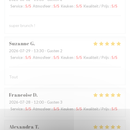
Service
:
5
/5
Atmosfeer
:
5
/5
Keuken
:
5
/5
Kwaliteit / Prijs
:
5
/5
super brunch !
Suzanne
G
2026-07-29
- 13:30 - Gasten 2
Service
:
5
/5
Atmosfeer
:
5
/5
Keuken
:
5
/5
Kwaliteit / Prijs
:
5
/5
Tout
Francoise
D
2026-07-28
- 12:00 - Gasten 3
Service
:
5
/5
Atmosfeer
:
5
/5
Keuken
:
5
/5
Kwaliteit / Prijs
:
5
/5
Alexandra
T