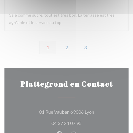
Salé comme sucré, tout est très bon. La terrasse est très
agréable et le service au top
1
2
3
Plattegrond en Contact
((opent in een nieu
81 Rue Vauban 69006 Lyon
04 37 24 07 95