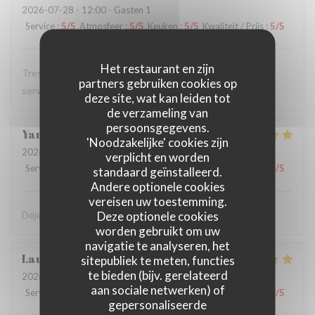
2026-07-28
- 12:00 - Gasten 1
Service
:
5
/5
Atmosfeer
:
5
/5
Keuken
:
5
/5
Kwaliteit / Prijs
:
5
/5
Het restaurant en zijn
Tres bon restaurant, excellente cuisine et serveuse et
partners gebruiken cookies op
serveur au top
deze site, wat kan leiden tot
de verzameling van
persoonsgegevens.
Yann
T
'Noodzakelijke' cookies zijn
2026-07-28
- 12:15 - Gasten 2
verplicht en worden
Service
:
4
/5
Atmosfeer
:
5
/5
Keuken
:
5
/5
Kwaliteit / Prijs
:
4
/5
standaard geïnstalleerd.
Andere optionele cookies
vereisen uw toestemming.
Deze optionele cookies
Déjeuner très sympa et très bon dans la cour intérieure
worden gebruikt om uw
navigatie te analyseren, het
Laurent
F
sitepubliek te meten, functies
te bieden (bijv. gerelateerd
2026-07-27
- 12:15 - Gasten 2
aan sociale netwerken) of
Service
:
5
/5
Atmosfeer
:
5
/5
Keuken
:
5
/5
Kwaliteit / Prijs
:
5
/5
gepersonaliseerde