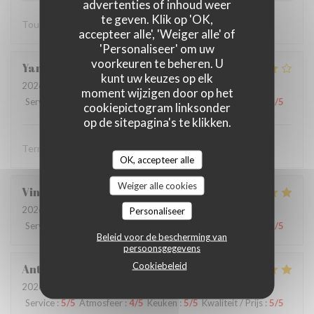
advertenties of inhoud weer
te geven. Klik op 'OK,
Tout est parfait
accepteer alle', 'Weiger alle' of
'Personaliseer' om uw
voorkeuren te beheren. U
Yannick
R
kunt uw keuzes op elk
2026-07-19
- 12:15 - Gasten 2
moment wijzigen door op het
Service
:
5
/5
Atmosfeer
:
4
/5
Keuken
:
4
/5
Kwaliteit / Prijs
:
4
/5
cookiepictogram linksonder
op de sitepagina's te klikken.
Terrasse agréable, service aimable et efficace
OK, accepteer alle
Weiger alle cookies
Vincent
M
2026-07-21
- 13:00 - Gasten 2
Personaliseer
Service
:
5
/5
Atmosfeer
:
4
/5
Keuken
:
5
/5
Kwaliteit / Prijs
:
5
/5
Beleid voor de bescherming van
persoonsgegevens
Cookiebeleid
Anthony
G
2026-07-19
- 12:15 - Gasten 2
Service
:
5
/5
Atmosfeer
:
4
/5
Keuken
:
5
/5
Kwaliteit / Prijs
:
5
/5