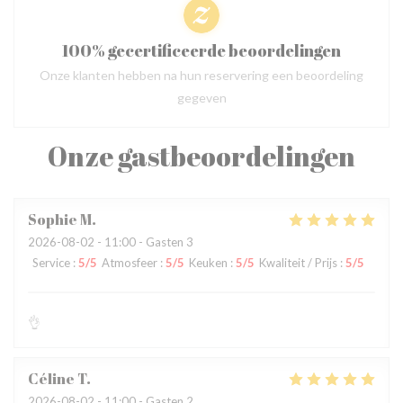
100% gecertificeerde beoordelingen
Onze klanten hebben na hun reservering een beoordeling
gegeven
Onze gastbeoordelingen
Sophie
M
2026-08-02
- 11:00 - Gasten 3
Service
:
5
/5
Atmosfeer
:
5
/5
Keuken
:
5
/5
Kwaliteit / Prijs
:
5
/5
👌
Céline
T
2026-08-02
- 11:00 - Gasten 2