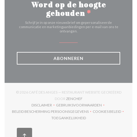
Word op de hoogte
gehouden
*
Schrijf je in op onze nieuwsbrief om gepersonaliseerde
communicatie en marketingaanbiedingen per e-mail van ons te
ontvangen.
ABONNEREN
© 2026 CAFÉ DES ANGES — RESTAURANT WEBSITE GECREËERD
((OPENT IN EEN NIEUW VENSTER
DOOR
ZENCHEF
DISCLAIMER
GEBRUIKSVOORWAARDEN
((OPENT IN EEN NIEUW VENSTER))
((OPENT IN EEN NIEUW VENSTER)
BELEID BESCHERMING PERSOONSGEGEVENS
COOKIES BELEID
((OPENT IN EEN NIEUW VENSTER))
((OPENT IN EEN
TOEGANKELIJKHEID
((OPENT IN EEN NIEUW VENSTER))