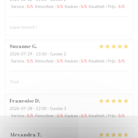
Service
:
5
/5
Atmosfeer
:
5
/5
Keuken
:
5
/5
Kwaliteit / Prijs
:
5
/5
super brunch !
Suzanne
G
2026-07-29
- 13:30 - Gasten 2
Service
:
5
/5
Atmosfeer
:
5
/5
Keuken
:
5
/5
Kwaliteit / Prijs
:
5
/5
Tout
Francoise
D
2026-07-28
- 12:00 - Gasten 3
Service
:
5
/5
Atmosfeer
:
5
/5
Keuken
:
5
/5
Kwaliteit / Prijs
:
5
/5
Alexandra
T