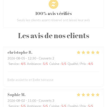
100% avis vérifiés
Seuls les clients ayant réservé ont laissé leur avis
Les avis de nos clients
christophe
B
2026-08-05
- 12:30 - Couverts 2
Service
:
4
/5
Ambiance
:
5
/5
Cuisine
:
5
/5
Qualité / Prix
:
4
/5
Belle assiette et Belle terrasse
Sophie
M
2026-08-02
- 11:00 - Couverts 3
Service
:
5
/5
Ambiance
:
5
/5
Cuisine
:
5
/5
Qualité / Prix
:
5
/5