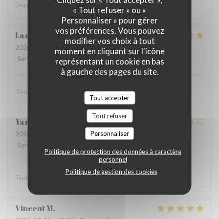
Déjeuner très sympa et très bon dans la cour intérieure
« Tout refuser » ou «
Personnaliser » pour gérer
vos préférences. Vous pouvez
Laurent
F
modifier vos choix à tout
2026-07-27
- 12:15 - Couverts 2
moment en cliquant sur l'icône
Service
:
5
/5
Ambiance
:
5
/5
Cuisine
:
5
/5
Qualité / Prix
:
5
/5
représentant un cookie en bas
à gauche des pages du site.
Tout est parfait
Tout accepter
Tout refuser
Yannick
R
Personnaliser
2026-07-19
- 12:15 - Couverts 2
Service
:
5
/5
Ambiance
:
4
/5
Cuisine
:
4
/5
Qualité / Prix
:
4
/5
Politique de protection des données à caractère
personnel
Politique de gestion des cookies
Terrasse agréable, service aimable et efficace
Vincent
M