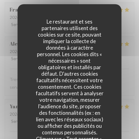
Francoise
D
2026-07-28
- 12:00 - Couverts 3
Le restaurant et ses
Service
:
5
/5
Ambiance
:
5
/5
Cuisine
:
5
/5
Qualité / Prix
:
5
/5
partenaires utilisent des
cookies sur ce site, pouvant
impliquer la collecte de
Alexandra
T
données à caractère
2026-07-28
- 12:00 - Couverts 1
personnel. Les cookies dits «
Service
:
5
/5
Ambiance
:
5
/5
Cuisine
:
5
/5
Qualité / Prix
:
5
/5
nécessaires » sont
obligatoires et installés par
défaut. D'autres cookies
Tres bon restaurant, excellente cuisine et serveuse et
facultatifs nécessitent votre
consentement. Ces cookies
serveur au top
facultatifs servent à analyser
votre navigation, mesurer
l'audience du site, proposer
Yann
T
des fonctionnalités (ex : en
2026-07-28
- 12:15 - Couverts 2
lien avec les réseaux sociaux)
Service
:
4
/5
Ambiance
:
5
/5
Cuisine
:
5
/5
Qualité / Prix
:
4
/5
ou afficher des publicités ou
contenus personnalisés.
Cliquez sur « Tout accepter »,