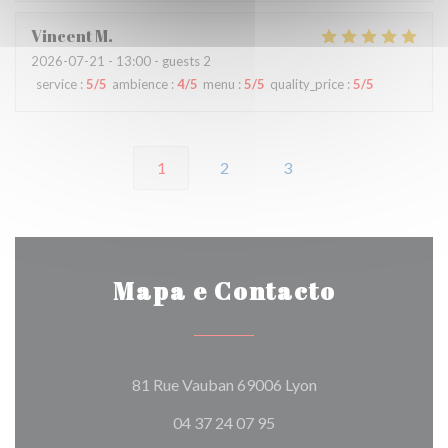
Vincent
M
2026-07-21
- 13:00 - guests 2
service
:
5
/5
ambience
:
4
/5
menu
:
5
/5
quality_price
:
5
/5
1
2
3
Mapa e Contacto
((abre numa nova ja
81 Rue Vauban 69006 Lyon
04 37 24 07 95