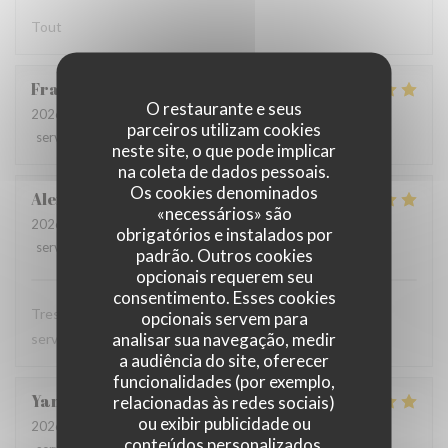
Tout
Francoise
D
O restaurante e seus
2026-07-28
- 12:00 - guests 3
parceiros utilizam cookies
service
:
5
/5
ambience
:
5
/5
menu
:
5
/5
quality_price
:
5
/5
neste site, o que pode implicar
na coleta de dados pessoais.
Os cookies denominados
Alexandra
T
«necessários» são
2026-07-28
- 12:00 - guests 1
obrigatórios e instalados por
service
:
5
/5
ambience
:
5
/5
menu
:
5
/5
quality_price
:
5
/5
padrão. Outros cookies
opcionais requerem seu
consentimento. Esses cookies
Tres bon restaurant, excellente cuisine et serveuse et
opcionais servem para
analisar sua navegação, medir
serveur au top
a audiência do site, oferecer
funcionalidades (por exemplo,
Yann
T
relacionadas às redes sociais)
ou exibir publicidade ou
2026-07-28
- 12:15 - guests 2
conteúdos personalizados.