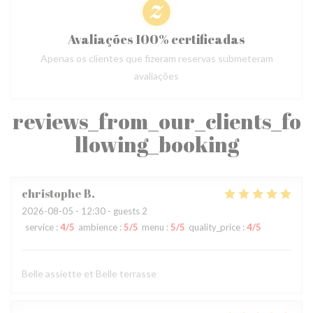
Avaliações 100% certificadas
Apenas os clientes que fizeram reservas submeteram
avaliações
reviews_from_our_clients_fo
llowing_booking
christophe
B
2026-08-05
- 12:30 - guests 2
service
:
4
/5
ambience
:
5
/5
menu
:
5
/5
quality_price
:
4
/5
Belle assiette et Belle terrasse