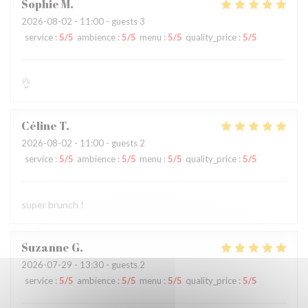
Sophie
M
2026-08-02
- 11:00 - guests 3
service
:
5
/5
ambience
:
5
/5
menu
:
5
/5
quality_price
:
5
/5
👌
Céline
T
2026-08-02
- 11:00 - guests 2
service
:
5
/5
ambience
:
5
/5
menu
:
5
/5
quality_price
:
5
/5
super brunch !
Suzanne
G
2026-07-29
- 13:30 - guests 2
service
:
5
/5
ambience
:
5
/5
menu
:
5
/5
quality_price
:
5
/5