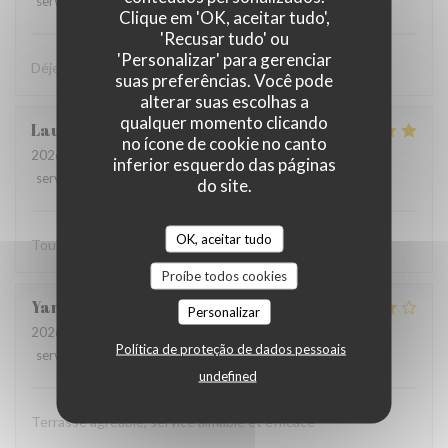
service
:
4
/5
ambience
:
5
/5
menu
:
5
/5
quality_price
:
4
/5
Clique em 'OK, aceitar tudo',
'Recusar tudo' ou
'Personalizar' para gerenciar
Déjeuner très sympa et très bon dans la cour intérieure
suas preferências. Você pode
alterar suas escolhas a
qualquer momento clicando
Laurent
F
no ícone de cookie no canto
2026-07-27
- 12:15 - guests 2
inferior esquerdo das páginas
service
:
5
/5
ambience
:
5
/5
menu
:
5
/5
quality_price
:
5
/5
do site.
OK, aceitar tudo
Tout est parfait
Proíbe todos cookies
Yannick
R
Personalizar
2026-07-19
- 12:15 - guests 2
Política de proteção de dados pessoais
service
:
5
/5
ambience
:
4
/5
menu
:
4
/5
quality_price
:
4
/5
undefined
Terrasse agréable, service aimable et efficace