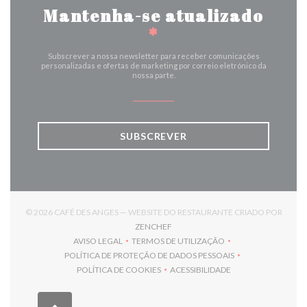
Mantenha-se atualizado
*
Subscrever a nossa newsletter para receber comunicações
personalizadas e ofertas de marketing por correio eletrónico da
nossa parte.
SUBSCREVER
© 2026 CAFÉ DES ANGES — WEBSITE DO RESTAURANTE CRIADO POR
((ABRE NUMA NOVA JANELA))
ZENCHEF
AVISO LEGAL
TERMOS DE UTILIZAÇÃO
((ABRE NUMA NOVA JANELA))
((ABRE NUMA NOVA JANELA))
POLÍTICA DE PROTEÇÃO DE DADOS PESSOAIS
((ABRE NUMA NOVA JANELA))
POLÍTICA DE COOKIES
ACESSIBILIDADE
((ABRE NUMA NOVA JANELA))
((ABRE NUMA NOVA JANELA