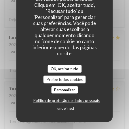
service
:
4
/5
ambience
:
5
/5
menu
:
5
/5
quality_price
:
4
/5
Clique em 'OK, aceitar tudo',
'Recusar tudo' ou
'Personalizar' para gerenciar
Déjeuner très sympa et très bon dans la cour intérieure
suas preferências. Você pode
alterar suas escolhas a
qualquer momento clicando
Laurent
F
no ícone de cookie no canto
2026-07-27
- 12:15 - guests 2
inferior esquerdo das páginas
service
:
5
/5
ambience
:
5
/5
menu
:
5
/5
quality_price
:
5
/5
do site.
OK, aceitar tudo
Tout est parfait
Proíbe todos cookies
Yannick
R
Personalizar
2026-07-19
- 12:15 - guests 2
Política de proteção de dados pessoais
service
:
5
/5
ambience
:
4
/5
menu
:
4
/5
quality_price
:
4
/5
undefined
Terrasse agréable, service aimable et efficace