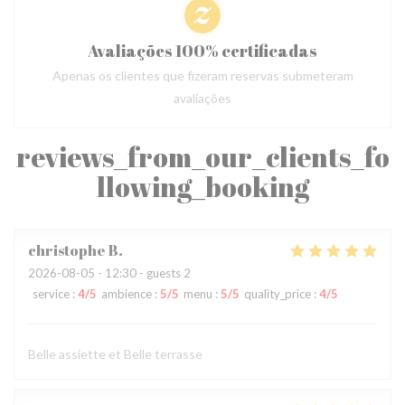
Avaliações 100% certificadas
Apenas os clientes que fizeram reservas submeteram
avaliações
reviews_from_our_clients_fo
llowing_booking
christophe
B
2026-08-05
- 12:30 - guests 2
service
:
4
/5
ambience
:
5
/5
menu
:
5
/5
quality_price
:
4
/5
Belle assiette et Belle terrasse