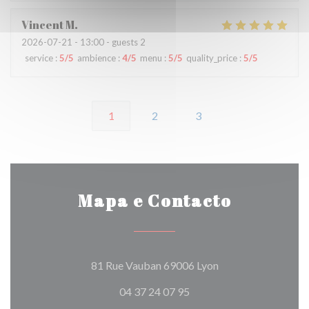
Vincent
M
2026-07-21
- 13:00 - guests 2
service
:
5
/5
ambience
:
4
/5
menu
:
5
/5
quality_price
:
5
/5
1
2
3
Mapa e Contacto
((abre numa nova ja
81 Rue Vauban 69006 Lyon
04 37 24 07 95