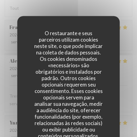
Tout
Francoise
D
O restaurante e seus
2026-07-28
- 12:00 - guests 3
parceiros utilizam cookies
service
:
5
/5
ambience
:
5
/5
menu
:
5
/5
quality_price
:
5
/5
neste site, o que pode implicar
na coleta de dados pessoais.
Os cookies denominados
Alexandra
T
«necessários» são
2026-07-28
- 12:00 - guests 1
obrigatórios e instalados por
service
:
5
/5
ambience
:
5
/5
menu
:
5
/5
quality_price
:
5
/5
padrão. Outros cookies
opcionais requerem seu
consentimento. Esses cookies
Tres bon restaurant, excellente cuisine et serveuse et
opcionais servem para
analisar sua navegação, medir
serveur au top
a audiência do site, oferecer
funcionalidades (por exemplo,
Yann
T
relacionadas às redes sociais)
ou exibir publicidade ou
2026-07-28
- 12:15 - guests 2
conteúdos personalizados.