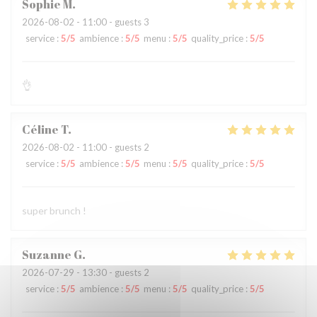
Sophie
M
2026-08-02
- 11:00 - guests 3
service
:
5
/5
ambience
:
5
/5
menu
:
5
/5
quality_price
:
5
/5
👌
Céline
T
2026-08-02
- 11:00 - guests 2
service
:
5
/5
ambience
:
5
/5
menu
:
5
/5
quality_price
:
5
/5
super brunch !
Suzanne
G
2026-07-29
- 13:30 - guests 2
service
:
5
/5
ambience
:
5
/5
menu
:
5
/5
quality_price
:
5
/5