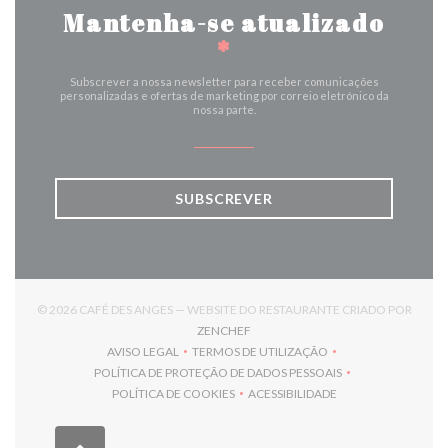
Mantenha-se atualizado
*
Subscrever a nossa newsletter para receber comunicações
personalizadas e ofertas de marketing por correio eletrónico da
nossa parte.
SUBSCREVER
© 2026 CAFÉ DES ANGES — WEBSITE DO RESTAURANTE CRIADO POR
((ABRE NUMA NOVA JANELA))
ZENCHEF
AVISO LEGAL
TERMOS DE UTILIZAÇÃO
((ABRE NUMA NOVA JANELA))
((ABRE NUMA NOVA JANELA))
POLÍTICA DE PROTEÇÃO DE DADOS PESSOAIS
((ABRE NUMA NOVA JANELA))
POLÍTICA DE COOKIES
ACESSIBILIDADE
((ABRE NUMA NOVA JANELA))
((ABRE NUMA NOVA JANELA