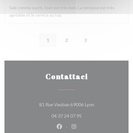
Salé comme sucré, tout est très bon. La terrasse est très
agréable et le service au top
1
2
3
Contattaci
((apre una nuova fin
81 Rue Vauban 69006 Lyon
04 37 24 07 95
Facebook ((apre una nuova fines
Instagram ((apre una nuov