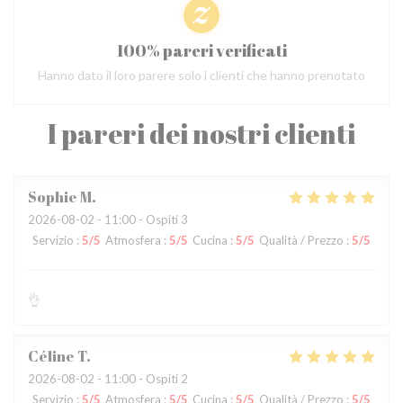
100% pareri verificati
Hanno dato il loro parere solo i clienti che hanno prenotato
I pareri dei nostri clienti
Sophie
M
2026-08-02
- 11:00 - Ospiti 3
Servizio
:
5
/5
Atmosfera
:
5
/5
Cucina
:
5
/5
Qualità / Prezzo
:
5
/5
👌
Céline
T
2026-08-02
- 11:00 - Ospiti 2
Servizio
:
5
/5
Atmosfera
:
5
/5
Cucina
:
5
/5
Qualità / Prezzo
:
5
/5