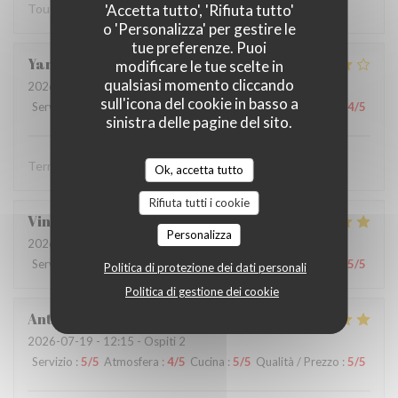
'Accetta tutto', 'Rifiuta tutto'
Tout est parfait
o 'Personalizza' per gestire le
tue preferenze. Puoi
Yannick
R
modificare le tue scelte in
qualsiasi momento cliccando
2026-07-19
- 12:15 - Ospiti 2
sull'icona del cookie in basso a
Servizio
:
5
/5
Atmosfera
:
4
/5
Cucina
:
4
/5
Qualità / Prezzo
:
4
/5
sinistra delle pagine del sito.
Terrasse agréable, service aimable et efficace
Ok, accetta tutto
Rifiuta tutti i cookie
Vincent
M
Personalizza
2026-07-21
- 13:00 - Ospiti 2
Servizio
:
5
/5
Atmosfera
:
4
/5
Cucina
:
5
/5
Qualità / Prezzo
:
5
/5
Politica di protezione dei dati personali
Politica di gestione dei cookie
Anthony
G
2026-07-19
- 12:15 - Ospiti 2
Servizio
:
5
/5
Atmosfera
:
4
/5
Cucina
:
5
/5
Qualità / Prezzo
:
5
/5