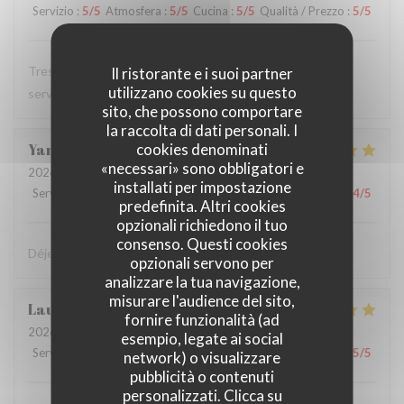
Servizio
:
5
/5
Atmosfera
:
5
/5
Cucina
:
5
/5
Qualità / Prezzo
:
5
/5
Tres bon restaurant, excellente cuisine et serveuse et
Il ristorante e i suoi partner
utilizzano cookies su questo
serveur au top
sito, che possono comportare
la raccolta di dati personali. I
cookies denominati
Yann
T
«necessari» sono obbligatori e
2026-07-28
- 12:15 - Ospiti 2
installati per impostazione
Servizio
:
4
/5
Atmosfera
:
5
/5
Cucina
:
5
/5
Qualità / Prezzo
:
4
/5
predefinita. Altri cookies
opzionali richiedono il tuo
consenso. Questi cookies
Déjeuner très sympa et très bon dans la cour intérieure
opzionali servono per
analizzare la tua navigazione,
misurare l'audience del sito,
Laurent
F
fornire funzionalità (ad
2026-07-27
- 12:15 - Ospiti 2
esempio, legate ai social
Servizio
:
5
/5
Atmosfera
:
5
/5
Cucina
:
5
/5
Qualità / Prezzo
:
5
/5
network) o visualizzare
pubblicità o contenuti
personalizzati. Clicca su