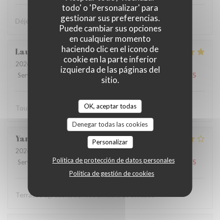
todo' o 'Personalizar' para
gestionar sus preferencias.
Déjeuner très sympa et très bon dans la cour intérieure
Puede cambiar sus opciones
en cualquier momento
haciendo clic en el icono de
Laurent
F
cookie en la parte inferior
2026-07-27
- 12:15 - Invitados 2
izquierda de las páginas del
Servicio
:
5
/5
Ambiente
:
5
/5
Menú
:
5
/5
Calidad / Precio
:
5
/5
sitio.
OK, aceptar todas
Tout est parfait
Denegar todas las cookies
Yannick
R
Personalizar
2026-07-19
- 12:15 - Invitados 2
Política de protección de datos personales
Servicio
:
5
/5
Ambiente
:
4
/5
Menú
:
4
/5
Calidad / Precio
:
4
/5
Política de gestión de cookies
Terrasse agréable, service aimable et efficace