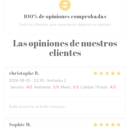
100% de opiniones comprobadas
Solo los clientes que reservaron dejaron su opinión
Las opiniones de nuestros
clientes
christophe
B
2026-08-05
- 12:30 - Invitados 2
Servicio
:
4
/5
Ambiente
:
5
/5
Menú
:
5
/5
Calidad / Precio
:
4
/5
Belle assiette et Belle terrasse
Sophie
M