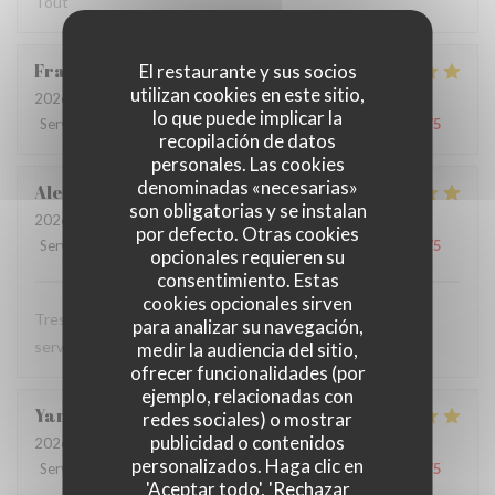
Tout
Francoise
D
El restaurante y sus socios
utilizan cookies en este sitio,
2026-07-28
- 12:00 - Invitados 3
lo que puede implicar la
Servicio
:
5
/5
Ambiente
:
5
/5
Menú
:
5
/5
Calidad / Precio
:
5
/5
recopilación de datos
personales. Las cookies
denominadas «necesarias»
Alexandra
T
son obligatorias y se instalan
2026-07-28
- 12:00 - Invitados 1
por defecto. Otras cookies
Servicio
:
5
/5
Ambiente
:
5
/5
Menú
:
5
/5
Calidad / Precio
:
5
/5
opcionales requieren su
consentimiento. Estas
cookies opcionales sirven
Tres bon restaurant, excellente cuisine et serveuse et
para analizar su navegación,
serveur au top
medir la audiencia del sitio,
ofrecer funcionalidades (por
ejemplo, relacionadas con
Yann
T
redes sociales) o mostrar
publicidad o contenidos
2026-07-28
- 12:15 - Invitados 2
personalizados. Haga clic en
Servicio
:
4
/5
Ambiente
:
5
/5
Menú
:
5
/5
Calidad / Precio
:
4
/5
'Aceptar todo', 'Rechazar