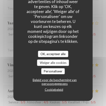
advertenties of inhoud weer
te geven. Klik op 'OK,
Tout est parfait
accepteer alle', 'Weiger alle' of
'Personaliseer' om uw
voorkeuren te beheren. U
Yannick
R
kunt uw keuzes op elk
2026-07-19
- 12:15 - Gasten 2
moment wijzigen door op het
Service
:
5
/5
Atmosfeer
:
4
/5
Keuken
:
4
/5
Kwaliteit / Prijs
:
4
/5
cookiepictogram linksonder
op de sitepagina's te klikken.
Terrasse agréable, service aimable et efficace
OK, accepteer alle
Weiger alle cookies
Vincent
M
2026-07-21
- 13:00 - Gasten 2
Personaliseer
Service
:
5
/5
Atmosfeer
:
4
/5
Keuken
:
5
/5
Kwaliteit / Prijs
:
5
/5
Beleid voor de bescherming van
persoonsgegevens
Cookiebeleid
Anthony
G
2026-07-19
- 12:15 - Gasten 2
Service
:
5
/5
Atmosfeer
:
4
/5
Keuken
:
5
/5
Kwaliteit / Prijs
:
5
/5