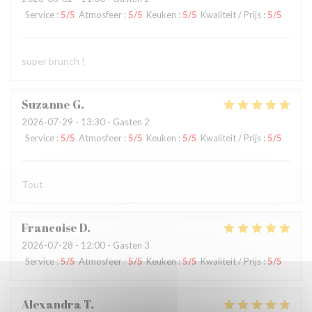
Service
:
5
/5
Atmosfeer
:
5
/5
Keuken
:
5
/5
Kwaliteit / Prijs
:
5
/5
super brunch !
Suzanne
G
2026-07-29
- 13:30 - Gasten 2
Service
:
5
/5
Atmosfeer
:
5
/5
Keuken
:
5
/5
Kwaliteit / Prijs
:
5
/5
Tout
Francoise
D
2026-07-28
- 12:00 - Gasten 3
Service
:
5
/5
Atmosfeer
:
5
/5
Keuken
:
5
/5
Kwaliteit / Prijs
:
5
/5
Alexandra
T