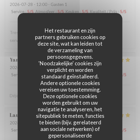
2026-07-28
- 12:00 - Gasten 1
Service
:
5
/5
Atmosfeer
:
5
/5
Keuken
:
5
/5
Kwaliteit / Prijs
:
5
/5
Het restaurant en zijn
Tres bon restaurant, excellente cuisine et serveuse et
partners gebruiken cookies op
serveur au top
deze site, wat kan leiden tot
de verzameling van
persoonsgegevens.
Yann
T
'Noodzakelijke' cookies zijn
2026-07-28
- 12:15 - Gasten 2
verplicht en worden
Service
:
4
/5
Atmosfeer
:
5
/5
Keuken
:
5
/5
Kwaliteit / Prijs
:
4
/5
standaard geïnstalleerd.
Andere optionele cookies
vereisen uw toestemming.
Deze optionele cookies
Déjeuner très sympa et très bon dans la cour intérieure
worden gebruikt om uw
navigatie te analyseren, het
Laurent
F
sitepubliek te meten, functies
te bieden (bijv. gerelateerd
2026-07-27
- 12:15 - Gasten 2
aan sociale netwerken) of
Service
:
5
/5
Atmosfeer
:
5
/5
Keuken
:
5
/5
Kwaliteit / Prijs
:
5
/5
gepersonaliseerde