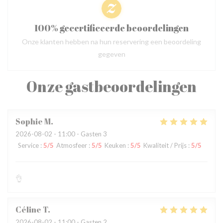
100% gecertificeerde beoordelingen
Onze klanten hebben na hun reservering een beoordeling
gegeven
Onze gastbeoordelingen
Sophie
M
2026-08-02
- 11:00 - Gasten 3
Service
:
5
/5
Atmosfeer
:
5
/5
Keuken
:
5
/5
Kwaliteit / Prijs
:
5
/5
👌
Céline
T
2026-08-02
- 11:00 - Gasten 2