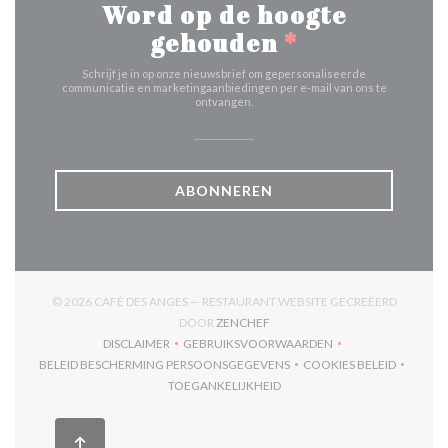
Word op de hoogte
gehouden
*
Schrijf je in op onze nieuwsbrief om gepersonaliseerde
communicatie en marketingaanbiedingen per e-mail van ons te
ontvangen.
ABONNEREN
© 2026 CAFÉ DES ANGES — RESTAURANT WEBSITE GECREËERD
((OPENT IN EEN NIEUW VENSTER
DOOR
ZENCHEF
DISCLAIMER
GEBRUIKSVOORWAARDEN
((OPENT IN EEN NIEUW VENSTER))
((OPENT IN EEN NIEUW VENSTER)
BELEID BESCHERMING PERSOONSGEGEVENS
COOKIES BELEID
((OPENT IN EEN NIEUW VENSTER))
((OPENT IN EEN
TOEGANKELIJKHEID
((OPENT IN EEN NIEUW VENSTER))