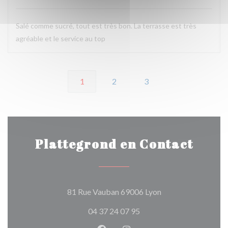
Salé comme sucré, tout est très bon. La terrasse est très
agréable et le service au top
1
2
3
Plattegrond en Contact
((opent in een nieu
81 Rue Vauban 69006 Lyon
04 37 24 07 95