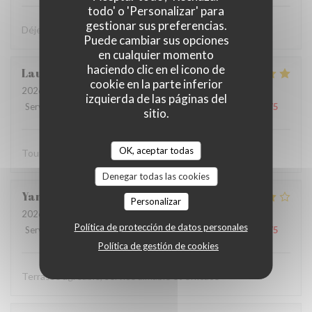
todo' o 'Personalizar' para
gestionar sus preferencias.
Déjeuner très sympa et très bon dans la cour intérieure
Puede cambiar sus opciones
en cualquier momento
haciendo clic en el icono de
Laurent
F
cookie en la parte inferior
2026-07-27
- 12:15 - Invitados 2
izquierda de las páginas del
Servicio
:
5
/5
Ambiente
:
5
/5
Menú
:
5
/5
Calidad / Precio
:
5
/5
sitio.
OK, aceptar todas
Tout est parfait
Denegar todas las cookies
Yannick
R
Personalizar
2026-07-19
- 12:15 - Invitados 2
Política de protección de datos personales
Servicio
:
5
/5
Ambiente
:
4
/5
Menú
:
4
/5
Calidad / Precio
:
4
/5
Política de gestión de cookies
Terrasse agréable, service aimable et efficace