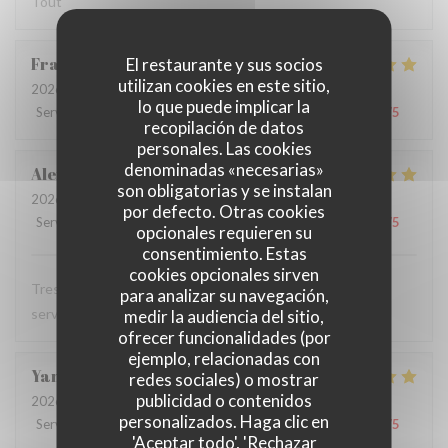
Tout
Francoise
D
El restaurante y sus socios
utilizan cookies en este sitio,
2026-07-28
- 12:00 - Invitados 3
lo que puede implicar la
Servicio
:
5
/5
Ambiente
:
5
/5
Menú
:
5
/5
Calidad / Precio
:
5
/5
recopilación de datos
personales. Las cookies
denominadas «necesarias»
Alexandra
T
son obligatorias y se instalan
2026-07-28
- 12:00 - Invitados 1
por defecto. Otras cookies
Servicio
:
5
/5
Ambiente
:
5
/5
Menú
:
5
/5
Calidad / Precio
:
5
/5
opcionales requieren su
consentimiento. Estas
cookies opcionales sirven
Tres bon restaurant, excellente cuisine et serveuse et
para analizar su navegación,
serveur au top
medir la audiencia del sitio,
ofrecer funcionalidades (por
ejemplo, relacionadas con
Yann
T
redes sociales) o mostrar
publicidad o contenidos
2026-07-28
- 12:15 - Invitados 2
personalizados. Haga clic en
Servicio
:
4
/5
Ambiente
:
5
/5
Menú
:
5
/5
Calidad / Precio
:
4
/5
'Aceptar todo', 'Rechazar