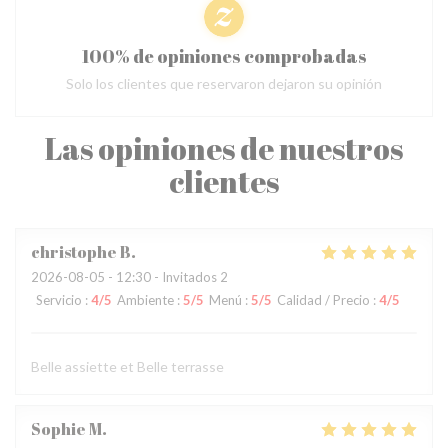
100% de opiniones comprobadas
Solo los clientes que reservaron dejaron su opinión
Las opiniones de nuestros
clientes
christophe
B
2026-08-05
- 12:30 - Invitados 2
Servicio
:
4
/5
Ambiente
:
5
/5
Menú
:
5
/5
Calidad / Precio
:
4
/5
Belle assiette et Belle terrasse
Sophie
M