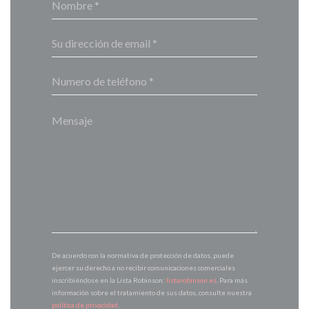
De acuerdo con la normativa de protección de datos, puede
ejercer su derecho a no recibir comunicaciones comerciales
inscribiéndose en la Lista Robinson:
listarobinson.es
. Para más
información sobre el tratamiento de sus datos, consulte nuestra
política de privacidad
.