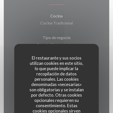
Cocina
Cocina Tradicional
Tipo de negocio
Brunch, Bistronomique
El restaurante y sus socios
Servicios
utilizan cookies en este sitio,
Brunch, Privatización, Acceso a Discapacitados,
lo que puede implicar la
Terraza, WiFi
recopilación de datos
personales. Las cookies
denominadas «necesarias»
Métodos de pago
son obligatorias y se instalan
por defecto. Otras cookies
Sin contacto, Apple Pay, Contactless Payment,
opcionales requieren su
Eurocard/Mastercard, Tickets restaurante,
consentimiento. Estas
Efectivo, Visa, Cheques, Tarjeta de Crédito
cookies opcionales sirven