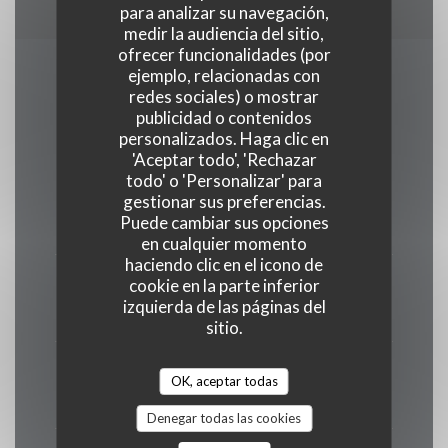
para analizar su navegación,
medir la audiencia del sitio,
ofrecer funcionalidades (por
ejemplo, relacionadas con
Horario de apertura
redes sociales) o mostrar
publicidad o contenidos
personalizados. Haga clic en
'Aceptar todo', 'Rechazar
todo' o 'Personalizar' para
Lun
-
Vie
gestionar sus preferencias.
Puede cambiar sus opciones
09:00 - 15:00
en cualquier momento
haciendo clic en el icono de
Sábado
cookie en la parte inferior
izquierda de las páginas del
Cerrado
sitio.
Domingo
OK, aceptar todas
10:00 - 14:00
Denegar todas las cookies