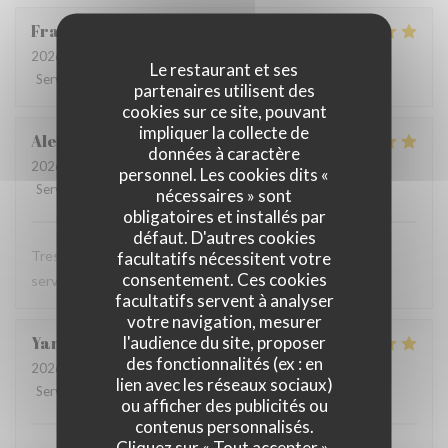
Francoise
D
2026-07-28
- 12:00 - Couverts 3
Le restaurant et ses
Service
:
5
/5
Ambiance
:
5
/5
Cuisine
:
5
/5
Qualité / Prix
:
5
/5
partenaires utilisent des
cookies sur ce site, pouvant
impliquer la collecte de
Alexandra
T
données à caractère
2026-07-28
- 12:00 - Couverts 1
personnel. Les cookies dits «
Service
:
5
/5
Ambiance
:
5
/5
Cuisine
:
5
/5
Qualité / Prix
:
5
/5
nécessaires » sont
obligatoires et installés par
défaut. D'autres cookies
Tres bon restaurant, excellente cuisine et serveuse et
facultatifs nécessitent votre
consentement. Ces cookies
serveur au top
facultatifs servent à analyser
votre navigation, mesurer
l'audience du site, proposer
Yann
T
des fonctionnalités (ex : en
2026-07-28
- 12:15 - Couverts 2
lien avec les réseaux sociaux)
Service
:
4
/5
Ambiance
:
5
/5
Cuisine
:
5
/5
Qualité / Prix
:
4
/5
ou afficher des publicités ou
contenus personnalisés.
Cliquez sur « Tout accepter »,