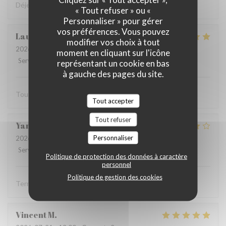
Déjeuner très sympa et très bon dans la cour intérieure
« Tout refuser » ou «
Personnaliser » pour gérer
vos préférences. Vous pouvez
Laurent
F
modifier vos choix à tout
2026-07-27
- 12:15 - Couverts 2
moment en cliquant sur l'icône
Service
:
5
/5
Ambiance
:
5
/5
Cuisine
:
5
/5
Qualité / Prix
:
5
/5
représentant un cookie en bas
à gauche des pages du site.
Tout est parfait
Tout accepter
Tout refuser
Yannick
R
Personnaliser
2026-07-19
- 12:15 - Couverts 2
Service
:
5
/5
Ambiance
:
4
/5
Cuisine
:
4
/5
Qualité / Prix
:
4
/5
Politique de protection des données à caractère
personnel
Politique de gestion des cookies
Terrasse agréable, service aimable et efficace
Vincent
M