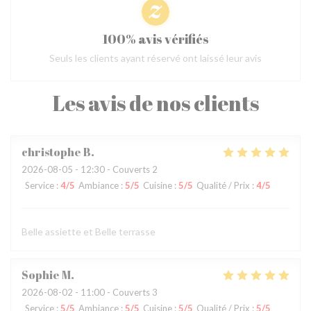
100% avis vérifiés
Seuls les clients ayant réservé ont laissé leur avis
Les avis de nos clients
christophe
B
2026-08-05
- 12:30 - Couverts 2
Service
:
4
/5
Ambiance
:
5
/5
Cuisine
:
5
/5
Qualité / Prix
:
4
/5
Belle assiette et Belle terrasse
Sophie
M
2026-08-02
- 11:00 - Couverts 3
Service
:
5
/5
Ambiance
:
5
/5
Cuisine
:
5
/5
Qualité / Prix
:
5
/5